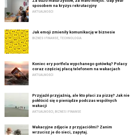
Za dużo maturzystów, za mało miejsc. Gap year
sposobem na kryzys rekrutacyjny
AKTUALNOŚCI
Jak emoji zmieniły komunikację w biznesie
BIZNES I FINANSE
,
TECHNOLOGIA
Koniec ery portfela wypchanego gotówką? Polacy
coraz częściej płacą telefonem na wakacjach
AKTUALNOŚCI
Przyjaźń przyjaźnią, ale kto płaci za pizzę? Jak nie
pokłócić się o pieniądze podczas wspólnych
wakacji
AKTUALNOŚCI
,
BIZNES I FINANSE
Wakacyjne zdjęcie z przyjaciółmi? Zanim
wrzucisz je do sieci, zapytaj.