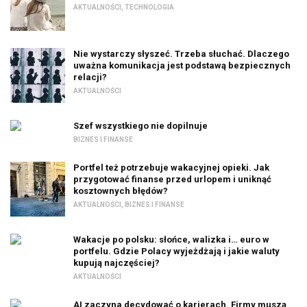
AKTUALNOŚCI
,
TECHNOLOGIA
Nie wystarczy słyszeć. Trzeba słuchać. Dlaczego
uważna komunikacja jest podstawą bezpiecznych
relacji?
AKTUALNOŚCI
Szef wszystkiego nie dopilnuje
BIZNES I FINANSE
Portfel też potrzebuje wakacyjnej opieki. Jak
przygotować finanse przed urlopem i uniknąć
kosztownych błędów?
AKTUALNOŚCI
,
BIZNES I FINANSE
Wakacje po polsku: słońce, walizka i… euro w
portfelu. Gdzie Polacy wyjeżdżają i jakie waluty
kupują najczęściej?
AKTUALNOŚCI
AI zaczyna decydować o karierach. Firmy muszą