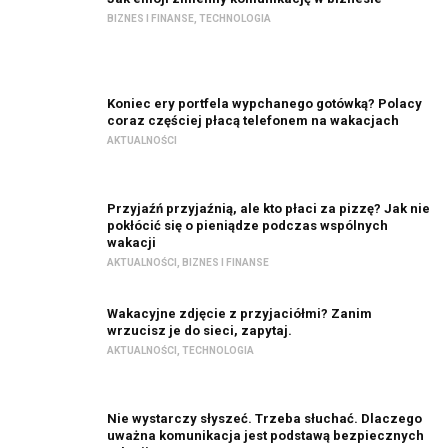
BIZNES I FINANSE
,
TECHNOLOGIA
Koniec ery portfela wypchanego gotówką? Polacy
coraz częściej płacą telefonem na wakacjach
AKTUALNOŚCI
Przyjaźń przyjaźnią, ale kto płaci za pizzę? Jak nie
pokłócić się o pieniądze podczas wspólnych
wakacji
AKTUALNOŚCI
,
BIZNES I FINANSE
Wakacyjne zdjęcie z przyjaciółmi? Zanim
wrzucisz je do sieci, zapytaj.
AKTUALNOŚCI
,
TECHNOLOGIA
Nie wystarczy słyszeć. Trzeba słuchać. Dlaczego
uważna komunikacja jest podstawą bezpiecznych