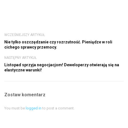
WCZEŚNIEJSZY ARTYKUŁ
Nie tylko oszczędzanie czy rozrzutność. Pieniądze w roli
cichego sprawcy przemocy.
NASTĘPNY ARTYKUŁ
Listopad sprzyja negocjacjom! Deweloperzy otwierają się na
elastyczne warunki!
Zostaw komentarz
You must be
logged in
to post a comment.