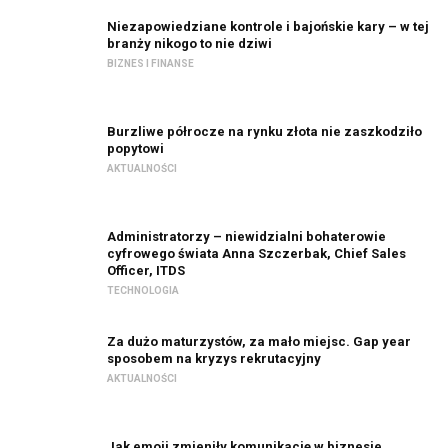
Niezapowiedziane kontrole i bajońskie kary – w tej
branży nikogo to nie dziwi
BIZNES I FINANSE
Burzliwe półrocze na rynku złota nie zaszkodziło
popytowi
AKTUALNOŚCI
Administratorzy – niewidzialni bohaterowie
cyfrowego świata Anna Szczerbak, Chief Sales
Officer, ITDS
TECHNOLOGIA
Za dużo maturzystów, za mało miejsc. Gap year
sposobem na kryzys rekrutacyjny
AKTUALNOŚCI
Jak emoji zmieniły komunikację w biznesie