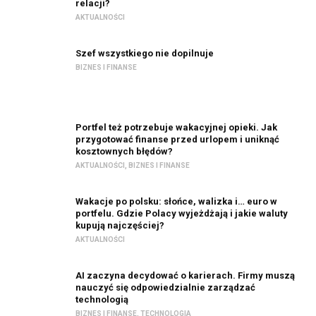
relacji?
AKTUALNOŚCI
Szef wszystkiego nie dopilnuje
BIZNES I FINANSE
Portfel też potrzebuje wakacyjnej opieki. Jak
przygotować finanse przed urlopem i uniknąć
kosztownych błędów?
AKTUALNOŚCI
,
BIZNES I FINANSE
Wakacje po polsku: słońce, walizka i… euro w
portfelu. Gdzie Polacy wyjeżdżają i jakie waluty
kupują najczęściej?
AKTUALNOŚCI
AI zaczyna decydować o karierach. Firmy muszą
nauczyć się odpowiedzialnie zarządzać
technologią
BIZNES I FINANSE
,
TECHNOLOGIA