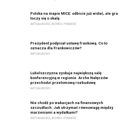
Polska na mapie MICE: odbicie już widać, ale gra
toczy się o skalę
AKTUALNOŚCI
,
BIZNES I FINANSE
Prezydent podpisał ustawę frankową. Co to
oznacza dla Frankowiczów?
AKTUALNOŚCI
Lubelszczyzna zyskuje największą salę
konferencyjną w regionie. Arche Nałęczów
przechodzi przełomową rozbudowę
AKTUALNOŚCI
Nie chodź po wakacjach na finansowych
szczudłach. Jak utrzymać równowagę między
marzeniami a wydatkami?
AKTUALNOŚCI
,
BIZNES I FINANSE