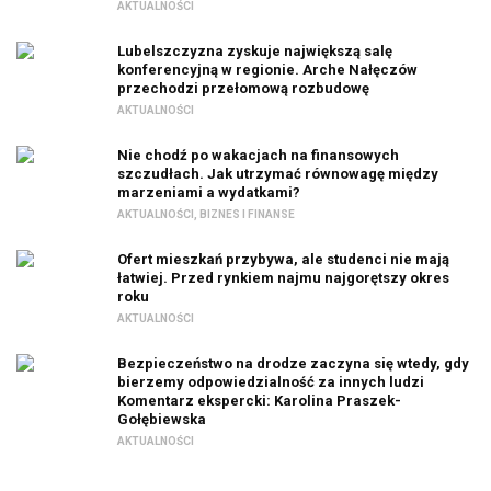
AKTUALNOŚCI
Lubelszczyzna zyskuje największą salę
konferencyjną w regionie. Arche Nałęczów
przechodzi przełomową rozbudowę
AKTUALNOŚCI
Nie chodź po wakacjach na finansowych
szczudłach. Jak utrzymać równowagę między
marzeniami a wydatkami?
AKTUALNOŚCI
,
BIZNES I FINANSE
Ofert mieszkań przybywa, ale studenci nie mają
łatwiej. Przed rynkiem najmu najgorętszy okres
roku
AKTUALNOŚCI
Bezpieczeństwo na drodze zaczyna się wtedy, gdy
bierzemy odpowiedzialność za innych ludzi
Komentarz ekspercki: Karolina Praszek-
Gołębiewska
AKTUALNOŚCI