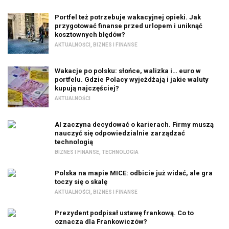
Portfel też potrzebuje wakacyjnej opieki. Jak
przygotować finanse przed urlopem i uniknąć
kosztownych błędów?
AKTUALNOŚCI
,
BIZNES I FINANSE
Wakacje po polsku: słońce, walizka i… euro w
portfelu. Gdzie Polacy wyjeżdżają i jakie waluty
kupują najczęściej?
AKTUALNOŚCI
AI zaczyna decydować o karierach. Firmy muszą
nauczyć się odpowiedzialnie zarządzać
technologią
BIZNES I FINANSE
,
TECHNOLOGIA
Polska na mapie MICE: odbicie już widać, ale gra
toczy się o skalę
AKTUALNOŚCI
,
BIZNES I FINANSE
Prezydent podpisał ustawę frankową. Co to
oznacza dla Frankowiczów?