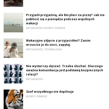
Przyjaźń przyjaźnią, ale kto płaci za pizzę? Jak nie
pokłócić się o pieniądze podczas wspólnych
wakacji
AKTUALNOŚCI
,
BIZNES I FINANSE
Wakacyjne zdjęcie z przyjaciółmi? Zanim
wrzucisz je do sieci, zapytaj.
AKTUALNOŚCI
,
TECHNOLOGIA
Nie wystarczy słyszeć. Trzeba słuchać. Dlaczego
uważna komunikacja jest podstawą bezpiecznych
relacji?
AKTUALNOŚCI
Szef wszystkiego nie dopilnuje
BIZNES I FINANSE