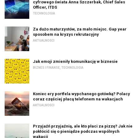
cyfrowego świata Anna Szczerbak, Chief Sales
Officer, ITDS
TECHNOLOGIA
Za dużo maturzystów, za mało miejsc. Gap year
sposobem na kryzys rekrutacyjny
AKTUALNOŚCI
Jak emoji zmieniły komunikację w biznesie
BIZNES I FINANSE
,
TECHNOLOGIA
Koniec ery portfela wypchanego gotówką? Polacy
coraz częściej płacą telefonem na wakacjach
AKTUALNOŚCI
Przyjaźń przyjaźnią, ale kto płaci za pizzę? Jak nie
pokłócić się o pieniądze podczas wspólnych
wakacji