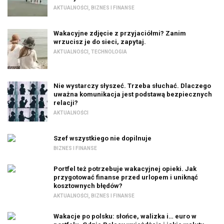
AKTUALNOŚCI
,
BIZNES I FINANSE
Wakacyjne zdjęcie z przyjaciółmi? Zanim
wrzucisz je do sieci, zapytaj.
AKTUALNOŚCI
,
TECHNOLOGIA
Nie wystarczy słyszeć. Trzeba słuchać. Dlaczego
uważna komunikacja jest podstawą bezpiecznych
relacji?
AKTUALNOŚCI
Szef wszystkiego nie dopilnuje
BIZNES I FINANSE
Portfel też potrzebuje wakacyjnej opieki. Jak
przygotować finanse przed urlopem i uniknąć
kosztownych błędów?
AKTUALNOŚCI
,
BIZNES I FINANSE
Wakacje po polsku: słońce, walizka i… euro w