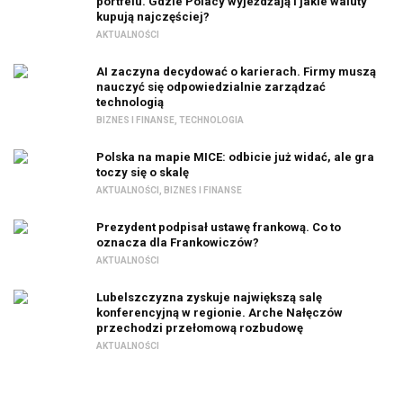
portfelu. Gdzie Polacy wyjeżdżają i jakie waluty
kupują najczęściej?
AKTUALNOŚCI
AI zaczyna decydować o karierach. Firmy muszą
nauczyć się odpowiedzialnie zarządzać
technologią
BIZNES I FINANSE
,
TECHNOLOGIA
Polska na mapie MICE: odbicie już widać, ale gra
toczy się o skalę
AKTUALNOŚCI
,
BIZNES I FINANSE
Prezydent podpisał ustawę frankową. Co to
oznacza dla Frankowiczów?
AKTUALNOŚCI
Lubelszczyzna zyskuje największą salę
konferencyjną w regionie. Arche Nałęczów
przechodzi przełomową rozbudowę
AKTUALNOŚCI