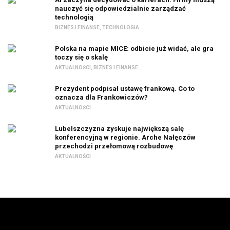
nauczyć się odpowiedzialnie zarządzać
technologią
BIZNES I FINANSE
,
TECHNOLOGIA
Polska na mapie MICE: odbicie już widać, ale gra
toczy się o skalę
AKTUALNOŚCI
,
BIZNES I FINANSE
Prezydent podpisał ustawę frankową. Co to
oznacza dla Frankowiczów?
AKTUALNOŚCI
Lubelszczyzna zyskuje największą salę
konferencyjną w regionie. Arche Nałęczów
przechodzi przełomową rozbudowę
AKTUALNOŚCI