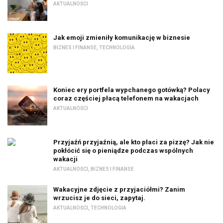
AKTUALNOŚCI
Jak emoji zmieniły komunikację w biznesie
BIZNES I FINANSE
,
TECHNOLOGIA
Koniec ery portfela wypchanego gotówką? Polacy
coraz częściej płacą telefonem na wakacjach
AKTUALNOŚCI
Przyjaźń przyjaźnią, ale kto płaci za pizzę? Jak nie
pokłócić się o pieniądze podczas wspólnych
wakacji
AKTUALNOŚCI
,
BIZNES I FINANSE
Wakacyjne zdjęcie z przyjaciółmi? Zanim
wrzucisz je do sieci, zapytaj.
AKTUALNOŚCI
,
TECHNOLOGIA