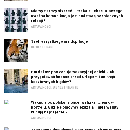
Nie wystarczy słyszeć. Trzeba słuchać. Dlaczego
uważna komunikacja jest podstawą bezpiecznych
relacji?
AKTUALNOŚCI
Szef wszystkiego nie dopilnuje
BIZNES I FINANSE
Portfel też potrzebuje wakacyjnej opieki. Jak
przygotować finanse przed urlopem i uniknąć
kosztownych błędów?
AKTUALNOŚCI
,
BIZNES I FINANSE
Wakacje po polsku: słońce, walizka i… euro w
portfelu. Gdzie Polacy wyjeżdżają i jakie waluty
kupują najczęściej?
AKTUALNOŚCI
AI zaczyna decydować o karierach. Firmy muszą