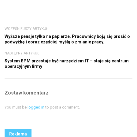
WCZEŚNIEJSZY ARTYKUŁ
Wyższe pensje tylko na papierze. Pracownicy boją się prosić o
podwyżkę i coraz częściej myślą o zmianie pracy.
NASTĘPNY ARTYKUŁ
System BPM przestaje być narzędziem IT – staje się centrum
operacyjnym firmy
Zostaw komentarz
You must be
logged in
to post a comment.
Reklama