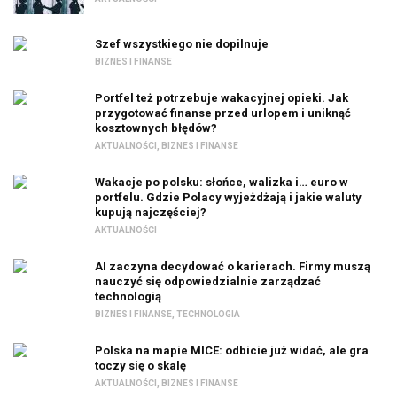
Szef wszystkiego nie dopilnuje
BIZNES I FINANSE
Portfel też potrzebuje wakacyjnej opieki. Jak
przygotować finanse przed urlopem i uniknąć
kosztownych błędów?
AKTUALNOŚCI
,
BIZNES I FINANSE
Wakacje po polsku: słońce, walizka i… euro w
portfelu. Gdzie Polacy wyjeżdżają i jakie waluty
kupują najczęściej?
AKTUALNOŚCI
AI zaczyna decydować o karierach. Firmy muszą
nauczyć się odpowiedzialnie zarządzać
technologią
BIZNES I FINANSE
,
TECHNOLOGIA
Polska na mapie MICE: odbicie już widać, ale gra
toczy się o skalę
AKTUALNOŚCI
,
BIZNES I FINANSE