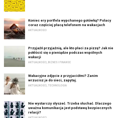
Koniec ery portfela wypchanego gotówką? Polacy
coraz częściej płacą telefonem na wakacjach
AKTUALNOŚCI
Przyjaźń przyjaźnią, ale kto płaci za pizzę? Jak nie
pokłócić się o pieniądze podczas wspólnych
wakacji
AKTUALNOŚCI
,
BIZNES I FINANSE
Wakacyjne zdjęcie z przyjaciółmi? Zanim
wrzucisz je do sieci, zapytaj.
AKTUALNOŚCI
,
TECHNOLOGIA
Nie wystarczy słyszeć. Trzeba słuchać. Dlaczego
uważna komunikacja jest podstawą bezpiecznych
relacji?
AKTUALNOŚCI