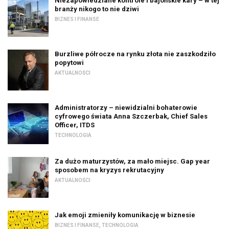
Niezapowiedziane kontrole i bajońskie kary – w tej
branży nikogo to nie dziwi
BIZNES I FINANSE
Burzliwe półrocze na rynku złota nie zaszkodziło
popytowi
AKTUALNOŚCI
Administratorzy – niewidzialni bohaterowie
cyfrowego świata Anna Szczerbak, Chief Sales
Officer, ITDS
TECHNOLOGIA
Za dużo maturzystów, za mało miejsc. Gap year
sposobem na kryzys rekrutacyjny
AKTUALNOŚCI
Jak emoji zmieniły komunikację w biznesie
BIZNES I FINANSE
,
TECHNOLOGIA