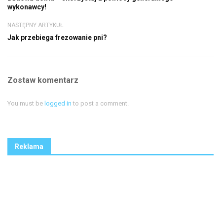
wykonawcy!
NASTĘPNY ARTYKUŁ
Jak przebiega frezowanie pni?
Zostaw komentarz
You must be
logged in
to post a comment.
Reklama