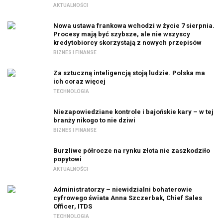
AKTUALNOŚCI
Nowa ustawa frankowa wchodzi w życie 7 sierpnia.
Procesy mają być szybsze, ale nie wszyscy
kredytobiorcy skorzystają z nowych przepisów
BIZNES I FINANSE
Za sztuczną inteligencją stoją ludzie. Polska ma
ich coraz więcej
TECHNOLOGIA
Niezapowiedziane kontrole i bajońskie kary – w tej
branży nikogo to nie dziwi
BIZNES I FINANSE
Burzliwe półrocze na rynku złota nie zaszkodziło
popytowi
AKTUALNOŚCI
Administratorzy – niewidzialni bohaterowie
cyfrowego świata Anna Szczerbak, Chief Sales
Officer, ITDS
TECHNOLOGIA