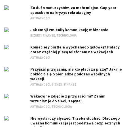
Za dużo maturzystów, za mało miejsc. Gap year
sposobem na kryzys rekrutacyjny
AKTUALNOŚCI
Jak emoji zmieniły komunikację w biznesie
BIZNES I FINANSE
,
TECHNOLOGIA
Koniec ery portfela wypchanego gotówką? Polacy
coraz częściej płacą telefonem na wakacjach
AKTUALNOŚCI
Przyjaźń przyjaźnią, ale kto płaci za pizzę? Jak nie
pokłócić się o pieniądze podczas wspólnych
wakacji
AKTUALNOŚCI
,
BIZNES I FINANSE
Wakacyjne zdjęcie z przyjaciółmi? Zanim
wrzucisz je do sieci, zapytaj.
AKTUALNOŚCI
,
TECHNOLOGIA
Nie wystarczy słyszeć. Trzeba słuchać. Dlaczego
uważna komunikacja jest podstawą bezpiecznych