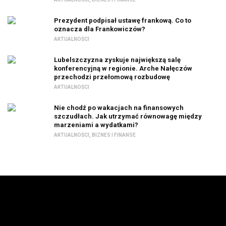
Prezydent podpisał ustawę frankową. Co to
oznacza dla Frankowiczów?
AKTUALNOŚCI
Lubelszczyzna zyskuje największą salę
konferencyjną w regionie. Arche Nałęczów
przechodzi przełomową rozbudowę
AKTUALNOŚCI
Nie chodź po wakacjach na finansowych
szczudłach. Jak utrzymać równowagę między
marzeniami a wydatkami?
AKTUALNOŚCI
,
BIZNES I FINANSE