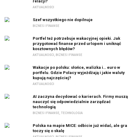
relacji?
AKTUALNOŚCI
Szef wszystkiego nie dopilnuje
BIZNES I FINANSE
Portfel też potrzebuje wakacyjnej opieki. Jak
przygotować finanse przed urlopem i uniknąć
kosztownych błędów?
AKTUALNOŚCI
,
BIZNES I FINANSE
Wakacje po polsku: słońce, walizka i… euro w
portfelu. Gdzie Polacy wyjeżdżają i jakie waluty
kupują najczęściej?
AKTUALNOŚCI
AI zaczyna decydować o karierach. Firmy muszą
nauczyć się odpowiedzialnie zarządzać
technologią
BIZNES I FINANSE
,
TECHNOLOGIA
Polska na mapie MICE: odbicie już widać, ale gra
toczy się o skalę
AKTUALNOŚCI
,
BIZNES I FINANSE