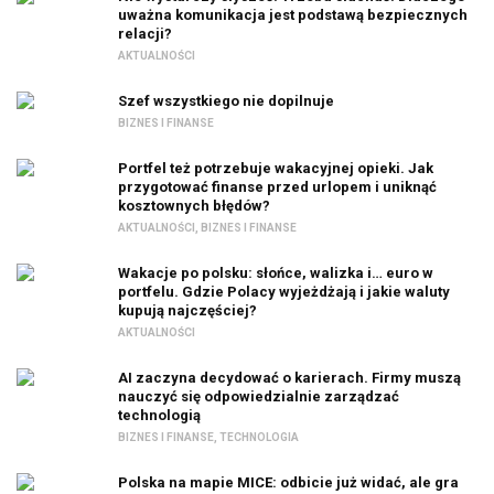
uważna komunikacja jest podstawą bezpiecznych
relacji?
AKTUALNOŚCI
Szef wszystkiego nie dopilnuje
BIZNES I FINANSE
Portfel też potrzebuje wakacyjnej opieki. Jak
przygotować finanse przed urlopem i uniknąć
kosztownych błędów?
AKTUALNOŚCI
,
BIZNES I FINANSE
Wakacje po polsku: słońce, walizka i… euro w
portfelu. Gdzie Polacy wyjeżdżają i jakie waluty
kupują najczęściej?
AKTUALNOŚCI
AI zaczyna decydować o karierach. Firmy muszą
nauczyć się odpowiedzialnie zarządzać
technologią
BIZNES I FINANSE
,
TECHNOLOGIA
Polska na mapie MICE: odbicie już widać, ale gra