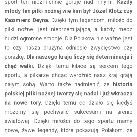
sport ten niezmiennie góruje nad innymi.
Każdy
mł
ody fan piłki nożnej wie kim był J
ózef Klotz czy
Kazimierz Deyna
. Dzięki tym legendom, miłość do
piłki nożnej jest nieprzemijająca, a każdy mecz
budzi ogromne emocje. Dla Polaków nie ważne jest
to czy nasza drużyna odniesie zwycięstwo czy
porażkę.
Dla naszego kraju liczy się determinacja i
chęć walki.
Dzięki temu kibice są sercem tego
sportu, a piłkarze chcąc wyróżnić nasz kraj grają
całym sobą. Warto także nadmienić, że
historia
polskiej piłki nożnej tworzy się nadal i już wkracza
na nowe tory.
Dzięki temu co działo się kiedyś
możemy się pochwalić sukcesami na arenie
światowej. Dzięki miłości do tego sportu mamy
nowe, żywe legendy, które pokazują Polakom, że