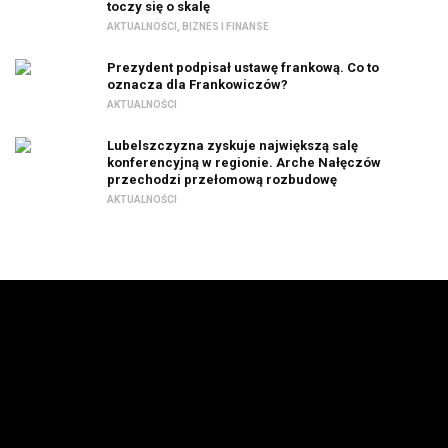
toczy się o skalę
AKTUALNOŚCI
,
BIZNES I FINANSE
Prezydent podpisał ustawę frankową. Co to
oznacza dla Frankowiczów?
AKTUALNOŚCI
Lubelszczyzna zyskuje największą salę
konferencyjną w regionie. Arche Nałęczów
przechodzi przełomową rozbudowę
AKTUALNOŚCI