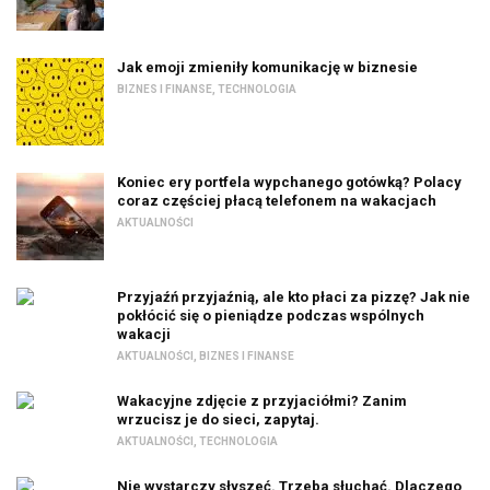
Jak emoji zmieniły komunikację w biznesie
BIZNES I FINANSE
,
TECHNOLOGIA
Koniec ery portfela wypchanego gotówką? Polacy
coraz częściej płacą telefonem na wakacjach
AKTUALNOŚCI
Przyjaźń przyjaźnią, ale kto płaci za pizzę? Jak nie
pokłócić się o pieniądze podczas wspólnych
wakacji
AKTUALNOŚCI
,
BIZNES I FINANSE
Wakacyjne zdjęcie z przyjaciółmi? Zanim
wrzucisz je do sieci, zapytaj.
AKTUALNOŚCI
,
TECHNOLOGIA
Nie wystarczy słyszeć. Trzeba słuchać. Dlaczego