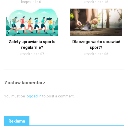
kropek
lip 01
kropek
cze 18
Zalety uprawiania sportu
Dlaczego warto uprawiać
regularnie?
sport?
kropek
cze 07
kropek
cze 06
Zostaw komentarz
You must be
logged in
to post a comment.
Reklama