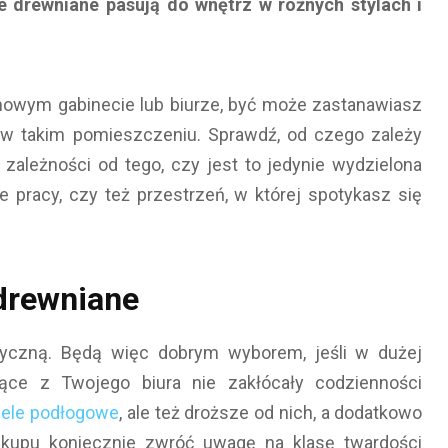
e drewniane pasują do wnętrz w różnych stylach i
owym gabinecie lub biurze, być może zastanawiasz
ię w takim pomieszczeniu. Sprawdź, od czego zależy
ależności od tego, czy jest to jedynie wydzielona
 pracy, czy też przestrzeń, w której spotykasz się
 drewniane
styczną. Będą więc dobrym wyborem, jeśli w dużej
jące z Twojego biura nie zakłócały codzienności
ele podłogowe
, ale też droższe od nich, a dodatkowo
akupu koniecznie zwróć uwagę na klasę twardości