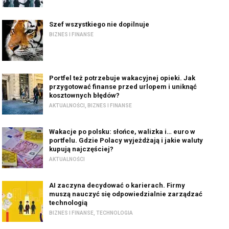
Szef wszystkiego nie dopilnuje
BIZNES I FINANSE
Portfel też potrzebuje wakacyjnej opieki. Jak
przygotować finanse przed urlopem i uniknąć
kosztownych błędów?
AKTUALNOŚCI
,
BIZNES I FINANSE
Wakacje po polsku: słońce, walizka i… euro w
portfelu. Gdzie Polacy wyjeżdżają i jakie waluty
kupują najczęściej?
AKTUALNOŚCI
AI zaczyna decydować o karierach. Firmy
muszą nauczyć się odpowiedzialnie zarządzać
technologią
BIZNES I FINANSE
,
TECHNOLOGIA