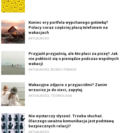
Koniec ery portfela wypchanego gotówką?
Polacy coraz częściej płacą telefonem na
wakacjach
AKTUALNOŚCI
Przyjaźń przyjaźnią, ale kto płaci za pizzę? Jak
nie pokłócić się o pieniądze podczas wspólnych
wakacji
AKTUALNOŚCI
,
BIZNES I FINANSE
Wakacyjne zdjęcie z przyjaciółmi? Zanim
wrzucisz je do sieci, zapytaj.
AKTUALNOŚCI
,
TECHNOLOGIA
Nie wystarczy słyszeć. Trzeba słuchać.
Dlaczego uważna komunikacja jest podstawą
bezpiecznych relacji?
AKTUALNOŚCI