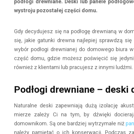
podłogi drewniane. Deski lub panele podłogow
wystroju pozostałej części domu.
Gdy decydujesz się na podłogę drewnianą w dom
się, jakie gatunki drewna najlepiej sprawdzą s
wybór podłogi drewnianej do domowego biura w z
część domu, gdzie możesz poświęcić się jedynie
również z klientami lub pracujesz z innymi ludźmi.
Podłogi drewniane – deski
Naturalne deski zapewniają dużą izolację aku
mierze zależy Ci na tym, by dźwięki dociera
domownikom. Są one bardziej wytrzymałe niż
pan
należy pamiętać o ich konserwacji. Podczas z