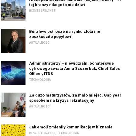
tej branży nikogo to nie dziwi
BIZNES I FINANSE
Burzliwe półrocze na rynku złota nie
zaszkodziło popytowi
AKTUALNOŚCI
Administratorzy – niewidzialni bohaterowie
cyfrowego świata Anna Szczerbak, Chief Sales
Officer, ITDS
TECHNOLOGIA
Za dużo maturzystów, za mało miejsc. Gap year
sposobem na kryzys rekrutacyjny
AKTUALNOŚCI
Jak emoji zmieniły komunikację w biznesie
BIZNES I FINANSE
,
TECHNOLOGIA