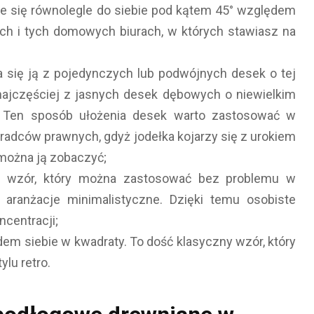
uje się równolegle do siebie pod kątem 45° względem
ach i tych domowych biurach, w których stawiasz na
a się ją z pojedynczych lub podwójnych desek o tej
najczęściej z jasnych desek dębowych o niewielkim
. Ten sposób ułożenia desek warto zastosować w
 radców prawnych, gdyż jodełka kojarzy się z urokiem
 można ją zobaczyć;
ny wzór, który można zastosować bez problemu w
 aranżacje minimalistyczne. Dzięki temu osobiste
ncentracji;
em siebie w kwadraty. To dość klasyczny wzór, który
lu retro.