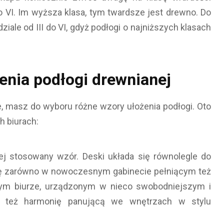
 VI. Im wyższa klasa, tym twardsze jest drewno. Do
iale od III do VI, gdyż podłogi o najniższych klasach
żenia podłogi drewnianej
e, masz do wyboru różne wzory ułożenia podłogi. Oto
h biurach:
iej stosowany wzór. Deski układa się równolegle do
się zarówno w nowoczesnym gabinecie pełniącym też
wym biurze, urządzonym w nieco swobodniejszym i
li też harmonię panującą we wnętrzach w stylu