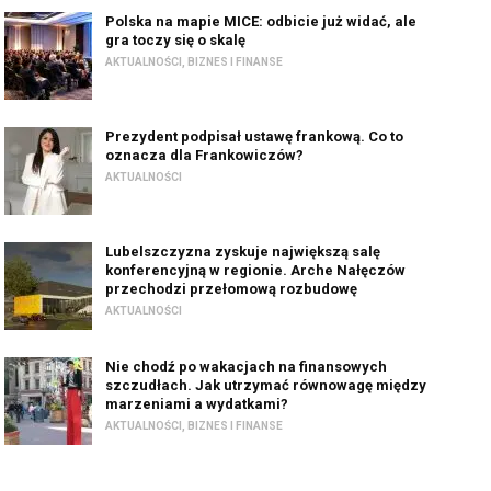
Polska na mapie MICE: odbicie już widać, ale
gra toczy się o skalę
AKTUALNOŚCI
,
BIZNES I FINANSE
Prezydent podpisał ustawę frankową. Co to
oznacza dla Frankowiczów?
AKTUALNOŚCI
Lubelszczyzna zyskuje największą salę
konferencyjną w regionie. Arche Nałęczów
przechodzi przełomową rozbudowę
AKTUALNOŚCI
Nie chodź po wakacjach na finansowych
szczudłach. Jak utrzymać równowagę między
marzeniami a wydatkami?
AKTUALNOŚCI
,
BIZNES I FINANSE