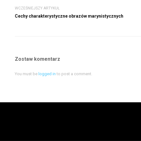
WCZEŚNIEJSZY ARTYKUŁ
Cechy charakterystyczne obrazów marynistycznych
Zostaw komentarz
You must be
logged in
to post a comment.