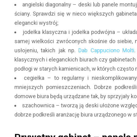
angielski diagonalny – deski lub panele mont
ściany. Sprawdzi się w nieco większych gabinet
elegancki wystrój;
jodełka klasyczna i jodełka podwójna – układ
samej wielkości zwróconych skośnie do siebie, 
usłojeniu, takich jak np.
Dab Cappuciono Molti
klasycznych i eleganckich biurach czy gabinetach
podłogi w starych kamienicach, w których często
cegiełka – to regularny i nieskomplikowa
mniejszych pomieszczeniach. Dobrze podkreśli
domowe biura będą urządzane tak, by sprzyjały ko
szachownica – tworzą ją deski ułożone względ
dobrze podkreśli aranżację biura urządzonego w sty