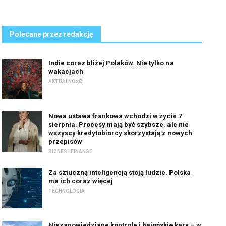
Polecane przez redakcję
Indie coraz bliżej Polaków. Nie tylko na
wakacjach
AKTUALNOŚCI
Nowa ustawa frankowa wchodzi w życie 7
sierpnia. Procesy mają być szybsze, ale nie
wszyscy kredytobiorcy skorzystają z nowych
przepisów
BIZNES I FINANSE
Za sztuczną inteligencją stoją ludzie. Polska
ma ich coraz więcej
TECHNOLOGIA
Niezapowiedziane kontrole i bajońskie kary – w