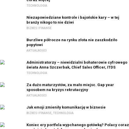
TECHNOLOGIA
Niezapowiedziane kontrole i bajońskie kary – w tej
branży nikogo to nie dziwi
BIZNES I FINANSE
Burzliwe półrocze na rynku złota nie zaszkodziło
popytowi
AKTUALNOŚCI
Administratorzy – niewidzialni bohaterowie cyfrowego
świata Anna Szczerbak, Chief Sales Officer, ITDS
TECHNOLOGIA
Za dużo maturzystów, za mało miejsc. Gap year
sposobem na kryzys rekrutacyjny
AKTUALNOŚCI
Jak emoji zmieniły komunikację w biznesie
BIZNES I FINANSE
,
TECHNOLOGIA
Koniec ery portfela wypchanego gotówką? Polacy coraz