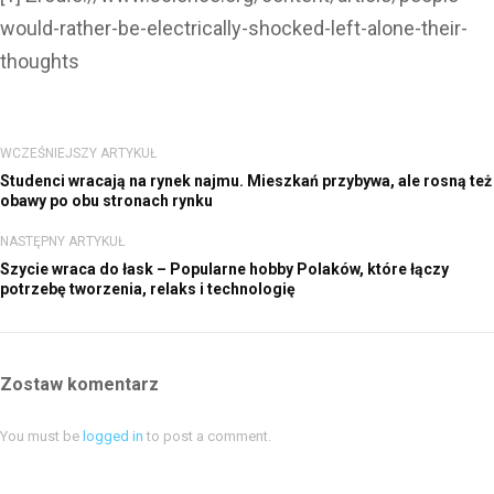
would-rather-be-electrically-shocked-left-alone-their-
thoughts
WCZEŚNIEJSZY ARTYKUŁ
Studenci wracają na rynek najmu. Mieszkań przybywa, ale rosną też
obawy po obu stronach rynku
NASTĘPNY ARTYKUŁ
Szycie wraca do łask – Popularne hobby Polaków, które łączy
potrzebę tworzenia, relaks i technologię
Zostaw komentarz
You must be
logged in
to post a comment.