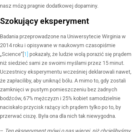
nasz mózg pragnie dodatkowej dopaminy.
Szokujący eksperyment
Badania przeprowadzone na Uniwersytecie Wirginia w
2014 roku i opisywane w naukowym czasopiśmie
„Science”[
1]
pokazały, że ludzie wolą porazić się prądem
niż siedzieć sami ze swoimi myślami przez 15 minut.
Uczestnicy eksperymentu wcześniej deklarowali nawet,
że zapłaciliby, aby uniknąć bólu. A mimo to, gdy zostali
zamknięci w pustym pomieszczeniu bez żadnych
bodźców, 67% mężczyzn i 25% kobiet samodzielnie
naciskało przycisk rażący ich prądem tylko po to, by
przerwać ciszę. Była ona dla nich tak niewygodna.
–
Ten eksperyment mówi o nas więcej, niż chcielibyśmy