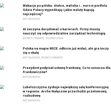
Wakacje po polsku: słońce, walizka i… euro w portfelu.
Gdzie Polacy wyjeżdżają i jakie waluty kupują
najczęściej?
AKTUALNOŚCI
AI zaczyna decydować o karierach. Firmy muszą
nauczyć się odpowiedzialnie zarządzać technologią
BIZNES I FINANSE
,
TECHNOLOGIA
Polska na mapie MICE: odbicie już widać, ale gra toczy
się o skalę
AKTUALNOŚCI
,
BIZNES I FINANSE
Prezydent podpisał ustawę frankową. Co to oznacza dla
Frankowiczów?
AKTUALNOŚCI
Lubelszczyzna zyskuje największą salę konferencyjną
w regionie. Arche Nałęczów przechodzi przełomową
rozbudowę
AKTUALNOŚCI