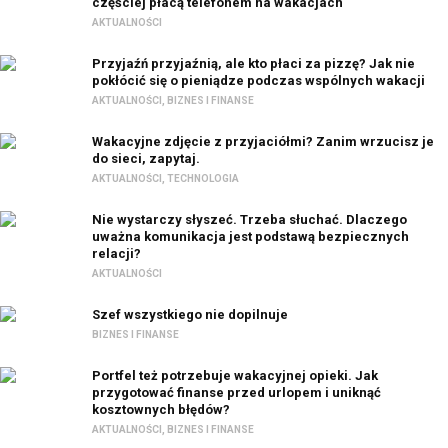
częściej płacą telefonem na wakacjach
AKTUALNOŚCI
Przyjaźń przyjaźnią, ale kto płaci za pizzę? Jak nie
pokłócić się o pieniądze podczas wspólnych wakacji
AKTUALNOŚCI
,
BIZNES I FINANSE
Wakacyjne zdjęcie z przyjaciółmi? Zanim wrzucisz je
do sieci, zapytaj.
AKTUALNOŚCI
,
TECHNOLOGIA
Nie wystarczy słyszeć. Trzeba słuchać. Dlaczego
uważna komunikacja jest podstawą bezpiecznych
relacji?
AKTUALNOŚCI
Szef wszystkiego nie dopilnuje
BIZNES I FINANSE
Portfel też potrzebuje wakacyjnej opieki. Jak
przygotować finanse przed urlopem i uniknąć
kosztownych błędów?
AKTUALNOŚCI
,
BIZNES I FINANSE