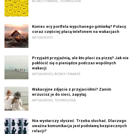
BIZNES I FINANSE
,
TECHNOLOGIA
Koniec ery portfela wypchanego gotówką? Polacy
coraz częściej płacą telefonem na wakacjach
AKTUALNOŚCI
Przyjaźń przyjaźnią, ale kto płaci za pizzę? Jak nie
pokłócić się o pieniądze podczas wspólnych
wakacji
AKTUALNOŚCI
,
BIZNES I FINANSE
Wakacyjne zdjęcie z przyjaciółmi? Zanim
wrzucisz je do sieci, zapytaj.
AKTUALNOŚCI
,
TECHNOLOGIA
Nie wystarczy słyszeć. Trzeba słuchać. Dlaczego
uważna komunikacja jest podstawą bezpiecznych
relacji?