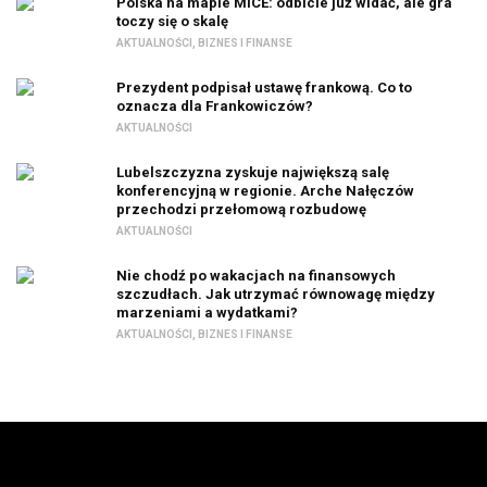
Polska na mapie MICE: odbicie już widać, ale gra
toczy się o skalę
AKTUALNOŚCI
,
BIZNES I FINANSE
Prezydent podpisał ustawę frankową. Co to
oznacza dla Frankowiczów?
AKTUALNOŚCI
Lubelszczyzna zyskuje największą salę
konferencyjną w regionie. Arche Nałęczów
przechodzi przełomową rozbudowę
AKTUALNOŚCI
Nie chodź po wakacjach na finansowych
szczudłach. Jak utrzymać równowagę między
marzeniami a wydatkami?
AKTUALNOŚCI
,
BIZNES I FINANSE