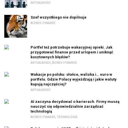
AKTUALNOŚCI
Szef wszystkiego nie dopilnuje
BIZNES I FINANSE
Portfel też potrzebuje wakacyjnej opieki. Jak
przygotować finanse przed urlopem i uniknąć
kosztownych błędów?
AKTUALNOŚCI
,
BIZNES I FINANSE
Wakacje po polsku: słońce, walizka i… euro w
portfelu. Gdzie Polacy wyjeżdżają i jakie waluty
kupują najczęściej?
AKTUALNOŚCI
AI zaczyna decydować o karierach. Firmy muszą
nauczyć się odpowiedzialnie zarządzać
technologią
BIZNES I FINANSE
,
TECHNOLOGIA