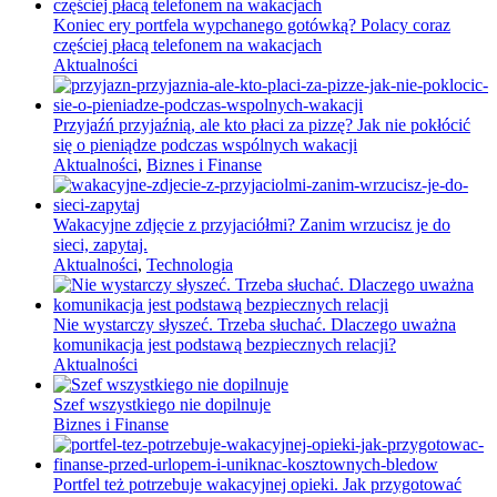
Koniec ery portfela wypchanego gotówką? Polacy coraz
częściej płacą telefonem na wakacjach
Aktualności
Przyjaźń przyjaźnią, ale kto płaci za pizzę? Jak nie pokłócić
się o pieniądze podczas wspólnych wakacji
Aktualności
,
Biznes i Finanse
Wakacyjne zdjęcie z przyjaciółmi? Zanim wrzucisz je do
sieci, zapytaj.
Aktualności
,
Technologia
Nie wystarczy słyszeć. Trzeba słuchać. Dlaczego uważna
komunikacja jest podstawą bezpiecznych relacji?
Aktualności
Szef wszystkiego nie dopilnuje
Biznes i Finanse
Portfel też potrzebuje wakacyjnej opieki. Jak przygotować