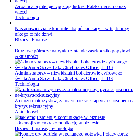
Za sztuczną inteligencją stoją ludzie. Polska ma ich coraz
więcej
Technologia
Niezapowiedziane kontrole i bajońskie kary – w tej branży
nikogo to nie dziwi
Biznes i Finanse
Burzliwe półrocze na rynku złota nie zaszkodziło popytowi
Aktualności
Administratorzy – niewidzialni bohaterowie cyfrowego
świata Anna Szczerbak, Chief Sales Officer, ITDS
Technologia
Za dużo maturzystów, za mało miejsc. Gap year sposobem na
kryzys rekrutacyjny
Aktualności
Jak emoji zmieniły komunikację w biznesie
Biznes i Finanse
,
Technologia