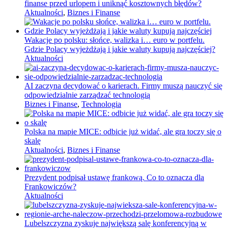
finanse przed urlopem i uniknąć kosztownych błędów?
Aktualności
,
Biznes i Finanse
Wakacje po polsku: słońce, walizka i… euro w portfelu.
Gdzie Polacy wyjeżdżają i jakie waluty kupują najczęściej?
Aktualności
AI zaczyna decydować o karierach. Firmy muszą nauczyć się
odpowiedzialnie zarządzać technologią
Biznes i Finanse
,
Technologia
Polska na mapie MICE: odbicie już widać, ale gra toczy się o
skalę
Aktualności
,
Biznes i Finanse
Prezydent podpisał ustawę frankową. Co to oznacza dla
Frankowiczów?
Aktualności
Lubelszczyzna zyskuje największą salę konferencyjną w